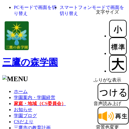
PCモードで画面を切
スマートフォンモードで画面を
文字サイズ
り替え
切り替え
三鷹の森学園
ふりがな表示
ホーム
学園案内・学園経営
家庭・地域（CS委員会）
音声読み上げ
お知らせ
学園ブログ
CSだより
背景色変更
三鷹市の教育計画