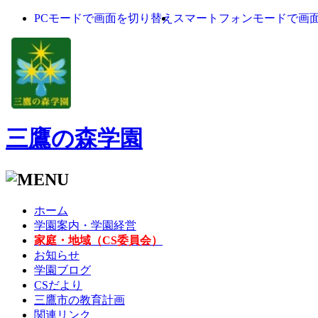
PCモードで画面を切り替え
スマートフォンモードで画
三鷹の森学園
ホーム
学園案内・学園経営
家庭・地域（CS委員会）
お知らせ
学園ブログ
CSだより
三鷹市の教育計画
関連リンク